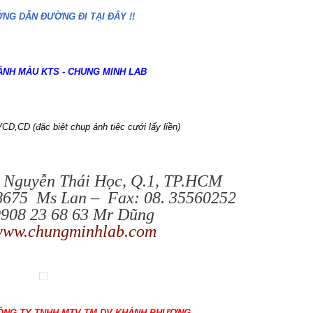
NG DẪN ĐƯỜNG ĐI TẠI ĐÂY !!
NH MÀU KTS - CHUNG MINH LAB
D,CD (đặc biệt chụp ảnh tiệc cưới lấy liền)
83 Nguyễn Thái Học, Q.1, TP.HCM
78675 Ms Lan – Fax: 08. 35560252
0908 23 68 63 Mr Dũng
ww.chungminhlab.com
ÔNG TY TNHH MTV TM-DV KHÁNH PHƯƠNG