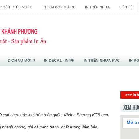
P ĐÈN - SIÊU MỎNG
IN HÓA ĐƠN GIÁ RẺ
IN TRÊN NHỰA
LIÊN HỆ
»
DỊCH VỤ MỚI
IN DECAL - IN PP
IN TRÊN NHƯA PVC
IN P
>>> In h
XEM HƯ
Decal nhựa
các loại tr
ên to
àn qu
ốc
. Kh
ánh Ph
ương KTS
cam
ng nhanh chóng, giá cả cạnh tranh, chất lượng đảm bảo.