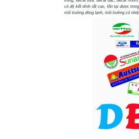
trong, decal sữa, decal bạc, decal nhôm
có độ kết dính rất cao, tồn tại được tro
môi trường đông lạnh, môi trường có nhi