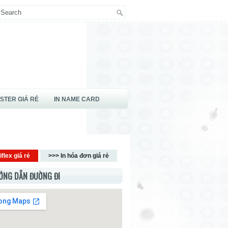
OSTER GIÁ RẺ
IN NAME CARD
iflex giá rẻ
>>> In hóa đơn giá rẻ
ỚNG DẪN ĐƯỜNG ĐI