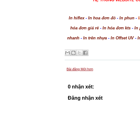
In hiflex
-
In hoa đơn đỏ
-
In phun
-
I
hóa đơn giá rẻ
-
In hóa đơn kts
-
In
nhanh
-
In trên nhựa
-
In Offset UV
-
I
Bài đăng Mới hơn
0 nhận xét:
Đăng nhận xét