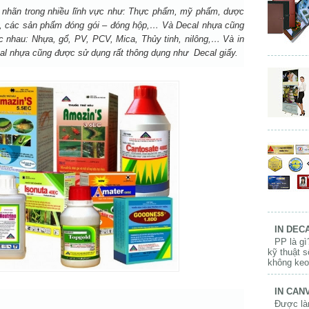
nhãn trong nhiều lĩnh vực như: Thực phẩm, mỹ phẩm, dược
áy, các sản phẩm đóng gói – đóng hộp,… Và
Decal nhựa
cũng
ác nhau: Nhựa, gổ, PV, PCV, Mica, Thủy tinh, nilông,… Và in
al nhựa cũng được sử dụng rất thông dụng như Decal giấy.
IN DECA
PP là gì
kỹ thuật 
không keo,
IN CANV
Được làm