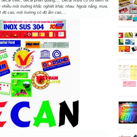
, decal thiếc, decal phản quang,…
Decal nhựa
có ưu điểm là
ng nhiều môi trường khắc nghiệt khác nhau: Ngoài nắng, mưa,
ệt độ cao, môi trường có độ ẩm cao,…