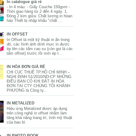
In catalogue giá rẻ
- In 4 màu. - Giấy Couche 150gsm -
Thời giao hàng từ 2 đến 4 ngày. 1.
Đóng 2 kim giữa: Chất lượng in hòan
hảo Thiết bị nhập khẩu "chất ...
IN OFFSET
In Offset là một kỹ thuật in ấn trong
đó, các hình ảnh dính mực in được
ép lên các tấm cao su (còn gọi là các
tấm offset) trước rồi mới ép t...
IN HÓA ĐƠN GIÁ RẺ
CHI CỤC THUẾ TP.HỒ CHÍ MINH –
NGHỊ ĐỊNH 51/2010/ND-CP NHỮNG
ĐIỀU BẠN CÓ KHI ĐẶT IN HÓA
ĐƠN TẠI CTY CHÚNG TÔI KHÁNH
PHƯƠNG là Công ty...
IN METALIZED
Hiệu ứng Metalized được áp dụng
trên công nghệ in offset nhằm làm
tăng khả năng trang trí, tính mỹ thuật
của bao bì.
IN PHOTO BOOK