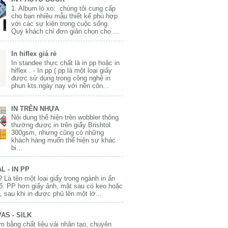
1. Album lò xo: chúng tôi cung cấp
cho bạn nhiều mẫu thiết kế phù hợp
với các sự kiện trong cuộc sống.
Quý khách chỉ đơn giản chọn cho ...
In hiflex giá rẻ
In standee thực chất là in pp hoặc in
hiflex . - In pp ( pp là một loại giấy
được sử dụng trong công nghệ in
phun kts.ngày nay với nền côn...
IN TRÊN NHỰA
Nội dung thể hiện trên wobbler thông
thường được in trên giấy Brishtol
300gsm, nhưng cũng có những
khách hàng muốn thể hiện sự khác
bi...
L - IN PP
? Là tên một loại giấy trong ngành in ấn
số. PP hơn giấy ảnh, mặt sau có keo hoặc
 sau khi in được phủ lên một lớ...
AS - SILK
 bằng chất liệu vải nhân tạo, chuyên