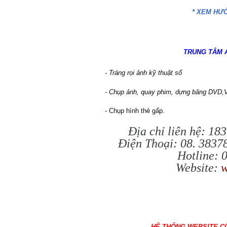
* XEM HƯỚ
TRUNG TÂM Ả
- Tráng rọi ảnh kỹ thuật số
- Chụp ảnh, quay phim, dựng băng DVD,VC
- Chụp hình thẻ gấp.
Địa chỉ liên hệ: 1
Điện Thoại: 08. 383
Hotline: 
Website:
w
HỆ THỐNG WEBSITE C