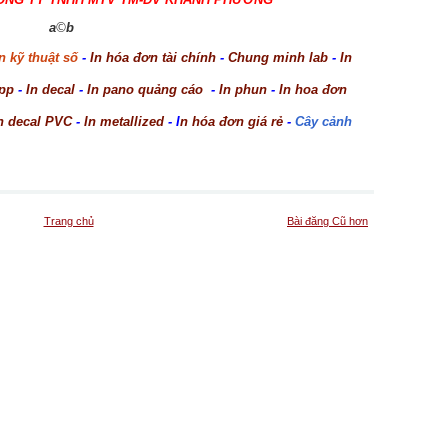
a
©
b
n kỹ thuật số
-
In hóa đơn tài chính
-
Chung minh lab
-
In
 pp
-
In decal
-
In pano quảng cáo
-
In phun
-
In hoa đơn
n decal PVC
-
In metallized
- I
n hóa đơn giá rẻ
-
Cây cảnh
Trang chủ
Bài đăng Cũ hơn