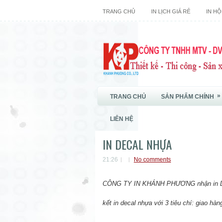
TRANG CHỦ
IN LỊCH GIÁ RẺ
IN HỘ
»
TRANG CHỦ
SẢN PHẨM CHÍNH
LIÊN HỆ
IN DECAL NHỰA
21:26
No comments
CÔNG TY IN KHÁNH PHƯƠNG
nhận
in 
kết in decal nhựa với 3 tiêu chí: giao hà