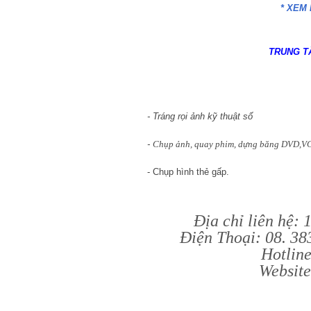
* XEM
TRUNG T
- Tráng rọi ảnh kỹ thuật số
-
Chụp ảnh, quay phim, dựng băng DVD,VCD,
- Chụp hình thẻ gấp.
Địa chỉ liên hệ:
Điện Thoại: 08. 3
Hotlin
Websit