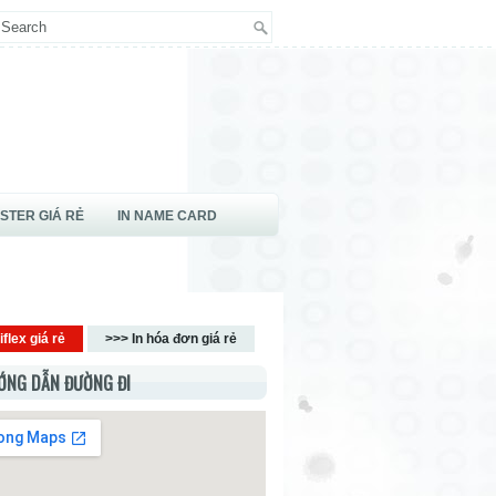
OSTER GIÁ RẺ
IN NAME CARD
iflex giá rẻ
>>> In hóa đơn giá rẻ
ỚNG DẪN ĐƯỜNG ĐI