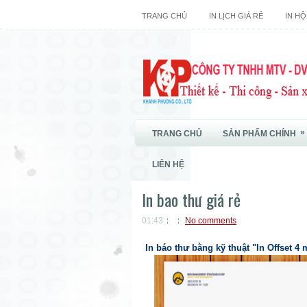
TRANG CHỦ
IN LỊCH GIÁ RẺ
IN HỘ
»
TRANG CHỦ
SẢN PHẨM CHÍNH
LIÊN HỆ
In bao thư giá rẻ
01:43
No comments
In báo thư bằng kỹ thuật "In Offset 4