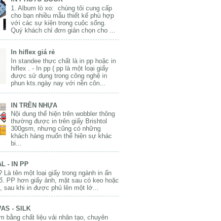
1. Album lò xo: chúng tôi cung cấp
cho bạn nhiều mẫu thiết kế phù hợp
với các sự kiện trong cuộc sống.
Quý khách chỉ đơn giản chọn cho ...
In hiflex giá rẻ
In standee thực chất là in pp hoặc in
hiflex . - In pp ( pp là một loại giấy
được sử dụng trong công nghệ in
phun kts.ngày nay với nền côn...
IN TRÊN NHỰA
Nội dung thể hiện trên wobbler thông
thường được in trên giấy Brishtol
300gsm, nhưng cũng có những
khách hàng muốn thể hiện sự khác
bi...
L - IN PP
? Là tên một loại giấy trong ngành in ấn
số. PP hơn giấy ảnh, mặt sau có keo hoặc
 sau khi in được phủ lên một lớ...
AS - SILK
 bằng chất liệu vải nhân tạo, chuyên