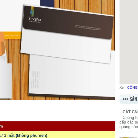
Xem
CÔNG 
>>> SẢ
CẮT CN
Chúng tô
cấp các s
sm
quảng cáo,
u/ 1 mặt (không phủ nền)