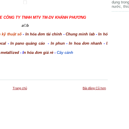
dụng trong
nước, thí
E CÔNG TY TNHH MTV TM-DV KHÁNH PHƯƠNG
a
©
b
n kỹ thuật số
-
In hóa đơn tài chính
-
Chung minh lab
-
In hóa đơn
ecal
-
In pano quảng cáo
-
In phun
-
In hoa đơn nhanh
-
In trên
 metallized
- I
n hóa đơn giá rẻ
-
Cây cảnh
Trang chủ
Bài đăng Cũ hơn