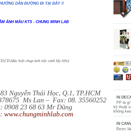
 HƯỚNG DẪN ĐƯỜNG ĐI TẠI ĐÂY !!
ÂM ẢNH MÀU KTS - CHUNG MINH LAB
CD (đặc biệt chụp ảnh tiệc cưới lấy liền)
 183 Nguyễn Thái Học, Q.1, TP.HCM
IN DECA
8378675 Ms Lan – Fax: 08. 35560252
PP là gì
e: 0908 23 68 63 Mr Dũng
kỹ thuật 
không keo,
e:
www.chungminhlab.com
IN CANV
Được làm