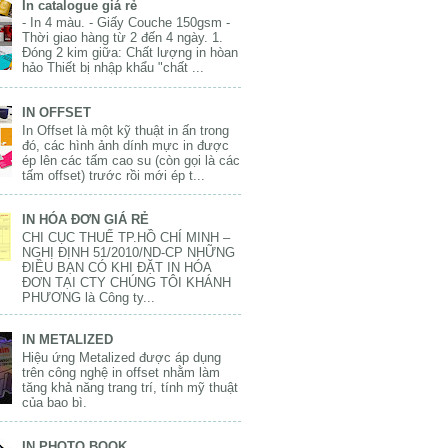
In catalogue giá rẻ
- In 4 màu. - Giấy Couche 150gsm -
Thời giao hàng từ 2 đến 4 ngày. 1.
Đóng 2 kim giữa: Chất lượng in hòan
hảo Thiết bị nhập khẩu "chất ...
IN OFFSET
In Offset là một kỹ thuật in ấn trong
đó, các hình ảnh dính mực in được
ép lên các tấm cao su (còn gọi là các
tấm offset) trước rồi mới ép t...
IN HÓA ĐƠN GIÁ RẺ
CHI CỤC THUẾ TP.HỒ CHÍ MINH –
NGHỊ ĐỊNH 51/2010/ND-CP NHỮNG
ĐIỀU BẠN CÓ KHI ĐẶT IN HÓA
ĐƠN TẠI CTY CHÚNG TÔI KHÁNH
PHƯƠNG là Công ty...
IN METALIZED
Hiệu ứng Metalized được áp dụng
trên công nghệ in offset nhằm làm
tăng khả năng trang trí, tính mỹ thuật
của bao bì.
IN PHOTO BOOK