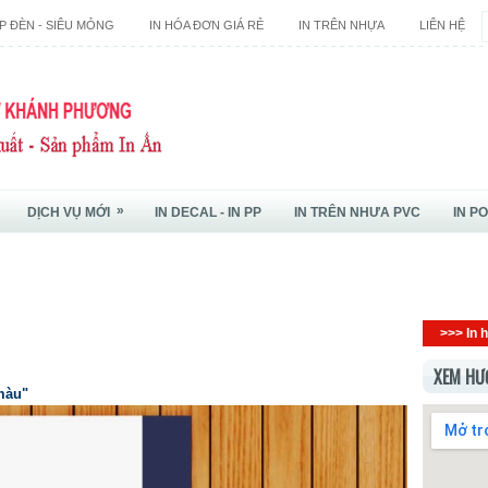
P ĐÈN - SIÊU MỎNG
IN HÓA ĐƠN GIÁ RẺ
IN TRÊN NHỰA
LIÊN HỆ
»
DỊCH VỤ MỚI
IN DECAL - IN PP
IN TRÊN NHƯA PVC
IN P
>>> In h
XEM HƯ
 màu"