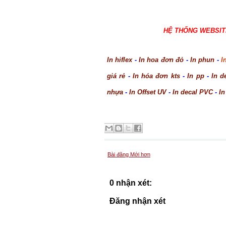
HỆ THỐNG WEBSIT
In hiflex
-
In hoa đơn đỏ
-
In phun
-
I
giá rẻ
-
In hóa đơn kts
-
In pp
-
In d
nhựa
-
In Offset UV
-
In decal PVC
-
In
Bài đăng Mới hơn
0 nhận xét:
Đăng nhận xét