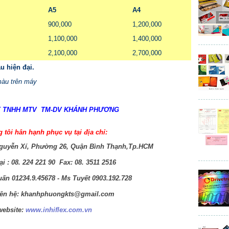
A5
A4
900,000
1,200,000
1,100,000
1,400,000
2,100,000
2,700,000
u hiện đại.
màu trên máy
 TNHH MTV TM-DV KHÁNH PHƯƠNG
 tôi hân hạnh phục vụ tại địa chỉ:
guyễn Xí, Phường 26, Quận Bình Thạnh,Tp.HCM
ại :
08. 224 221 90 Fax: 08. 3511 2516
uấn 01234.9.45678 - Ms Tuyết 0903.192.728
iên hệ:
khanhphuongkts@gmail.com
website:
www.inhiflex.com.vn