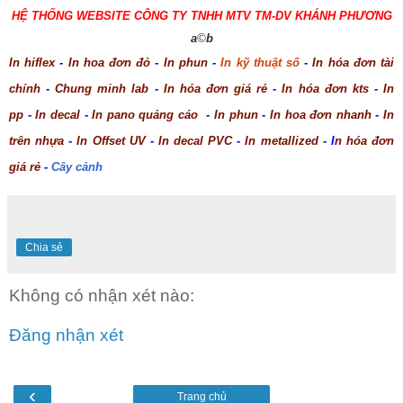
HỆ THỐNG WEBSITE CÔNG TY TNHH MTV TM-DV KHÁNH PHƯƠNG
a
©
b
In hiflex
-
In hoa đơn đỏ
-
In phun
-
In kỹ thuật số
-
In hóa đơn tài
chính
-
Chung minh lab
-
In hóa đơn giá rẻ
-
In hóa đơn kts
-
In
pp
-
In decal
-
In pano quảng cáo
-
In phun
-
In hoa đơn nhanh
-
In
trên nhựa
-
In Offset UV
-
In decal PVC
-
In metallized
- I
n hóa đơn
giá rẻ
-
Cây cảnh
Chia sẻ
Không có nhận xét nào:
Đăng nhận xét
‹
Trang chủ