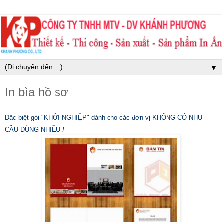
▼
In bìa hồ sơ
Đăc biệt gói "KHỞI NGHIỆP" dành cho các đơn vị KHÔNG CÓ NHU
CẦU DÙNG NHIỀU
!